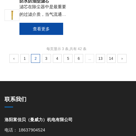
防水防油型滤芯
0.2bar(2.9PSl)；压铸的
气即可排出。我公司滤芯
滤芯在除尘器中是最重要
半阀体,半阀体为铝合金
采用高挺度的 聚酯纤维
的过滤介质，当气流通过
材料；阀盘材料为碳钢，
制成，耐高温、耐高压、
时，由于震动作用、使气
外覆耐磨高分子材料，不
耐腐蚀、易装卸、反吹清
查看更多
流中的微粒吸附在滤芯上
锈钢或铸铁；标准级及食
洗时用气量小、速度快、
或沉降下来，净化后的空
品级的密封件；组件少；
耗能小、清灰效果好等特
气即可排出。我公司滤芯
轻质，便于搬运；可更换
点。根据不同行业的用
每页显示 3 条,共有 42 条
采用高挺度的 聚酯纤维
的阀板；高度耐腐蚀；装
途，我公司滤芯分为聚氨
‹
1
2
3
4
5
6
...
13
14
›
制成，耐高温、耐高压、
配简便；维护快速；传输
酯涂层 滤芯、防水滤
耐腐蚀、易装卸、反吹清
物料后无余留
芯、抗静电滤芯、聚四氟
洗时用气量小、速度快、
乙烯滤芯等。
耗能小、清灰效果好等特
点。根据不同行业的用
途，我公司滤芯分为聚氨
联系我们
酯涂层 滤芯、防水滤
芯、抗静电滤芯、聚四氟
洛阳富佳贝（曼威力）机电有限公司
乙烯滤芯等。
电话： 18637904524