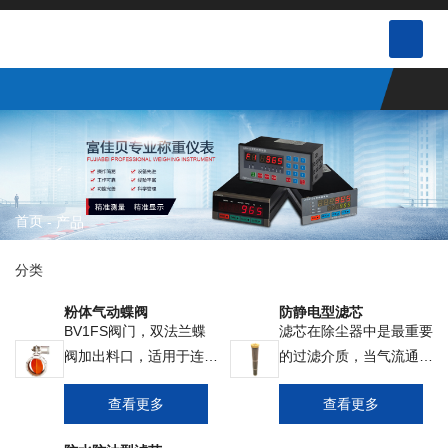
首页
-
产品
分类
粉体气动蝶阀
防静电型滤芯
BV1FS阀门，双法兰蝶
滤芯在除尘器中是最重要
阀加出料口，适用于连接
的过滤介质，当气流通过
柔性套管◆BV2FS阀门，
时，由于震动作用、使气
查看更多
查看更多
顶部及底部为相同的法
流中的微粒吸附在滤芯上
兰；最大可承受压力
或沉降下来，净化后的空