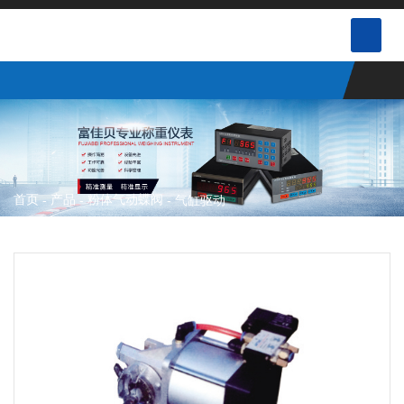
首页
产品
粉体气动蝶阀
-
-
-
气缸驱动